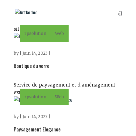
Creation de produits verrier sur mesure. Voir le
site
rpsolution
Web
by
|
Juin 14, 2023
|
Boutique du verre
Service de paysagement et d aménagement
extérieur. Voir le site
rpsolution
Web
by
|
Juin 14, 2023
|
Paysagement Elegance